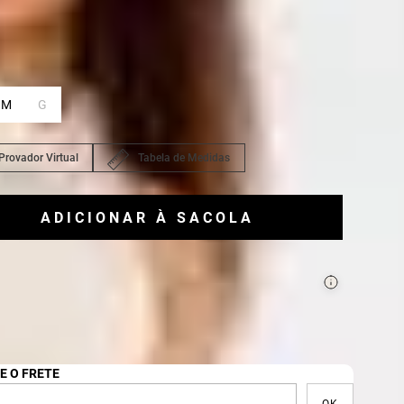
ho
P
:
M
G
Provador Virtual
Tabela de Medidas
ADICIONAR À SACOLA
ecisa de ajuda para montar seu look?
lar com um Personal Shopper
E O FRETE