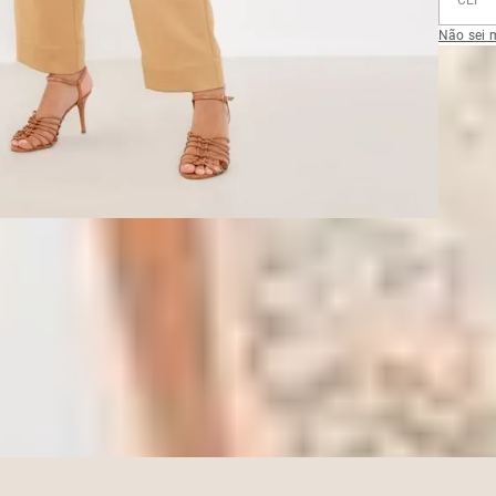
Não sei 
FRETE 
DESC
A Reg
COMP
busca
confor
100% 
MEDI
corte 
impecá
toque
TROC
movim
difere
CUIDA
Realiz
charm
infor
acessó
Como 