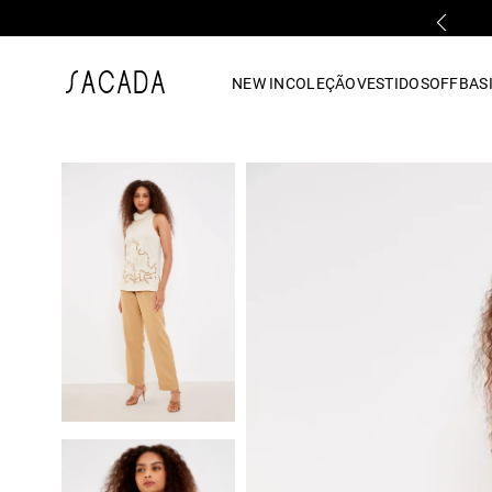
FALE COM UMA LOJA FÍSICA
1
º
vestido
NEW IN
COLEÇÃO
VESTIDOS
OFF
BASI
2
º
vestido midi
3
º
blusa
4
º
tricot
5
º
vestido longo
6
º
calca
7
º
macacão
8
º
saia
9
º
jeans
10
º
vestido curto