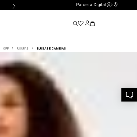
Parceira Digital
Cashback
Nossas Lo
OFF
ROUPAS
BLUSAS E CAMISAS
 Malha Silk Caminhos - Off White
426280072
8
,
00
R$
138
,
00
e R$ 138,00
ITE - P