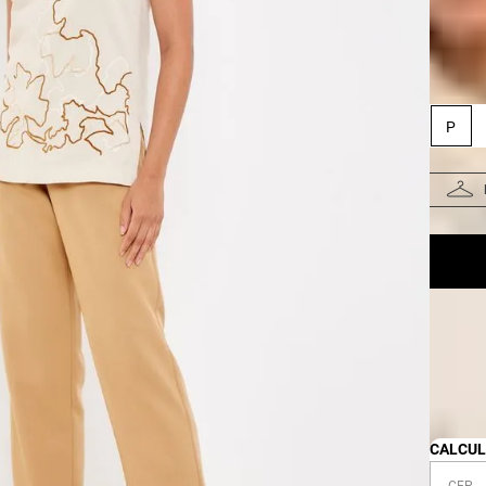
Taman
P
Pr
Fa
CALCUL