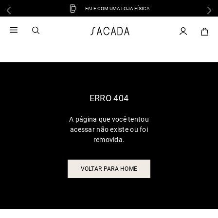
FALE COM UMA LOJA FÍSICA
1
º
vestido
2
º
vestido midi
3
º
blusa
4
º
tricot
5
º
vestido longo
6
º
calca
ERRO 404
7
º
macacão
A página que você tentou
8
º
saia
acessar não existe ou foi
9
º
jeans
removida.
10
º
vestido curto
VOLTAR PARA HOME