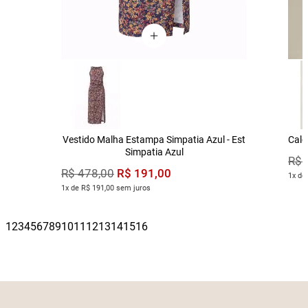
Vestido Malha Estampa Simpatia Azul - Est
Calç
Simpatia Azul
R$
R$
191
,
00
R$
478
,
00
1x de
1x de R$ 191,00 sem juros