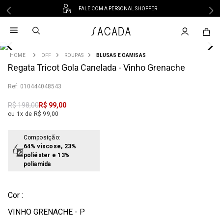
FALE COM A PERSONAL SHOPPER
1
º
vestido
2
º
vestido midi
3
º
blusa
OFF
ROUPAS
BLUSAS E CAMISAS
4
Regata Tricot Gola Canelada - Vinho Grenache
º
tricot
5
º
vestido longo
:
010444048543
6
º
calca
R$
198
,
00
R$
99
,
00
7
º
macacão
ou 1x de R$ 99,00
8
º
saia
9
º
jeans
Composição:
64% viscose, 23%
10
º
camisa
poliéster e 13%
poliamida
Cor :
VINHO GRENACHE - P