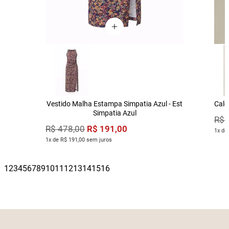
Vestido Malha Estampa Simpatia Azul - Est
Calç
Simpatia Azul
R$
R$
191
,
00
R$
478
,
00
1x de
1x de R$ 191,00 sem juros