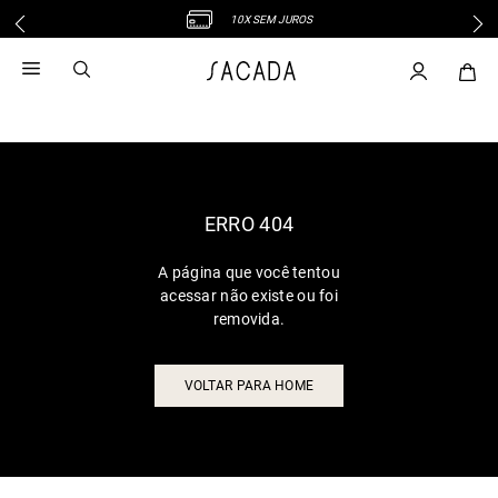
10X SEM JUROS
1
º
vestido
2
º
vestido midi
3
º
blusa
4
º
tricot
5
º
vestido longo
6
º
calca
ERRO 404
7
º
macacão
A página que você tentou
8
º
saia
acessar não existe ou foi
9
º
jeans
removida.
10
º
vestido curto
VOLTAR PARA HOME