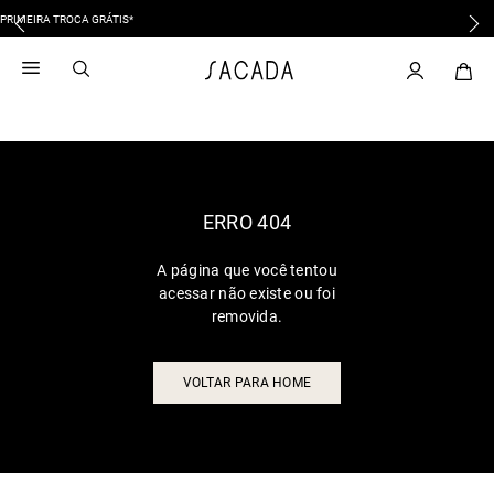
10X SEM JUROS
1
º
vestido
2
º
vestido midi
3
º
blusa
4
º
tricot
5
º
vestido longo
6
º
calca
ERRO 404
7
º
macacão
A página que você tentou
8
º
saia
acessar não existe ou foi
9
º
jeans
removida.
10
º
vestido curto
VOLTAR PARA HOME