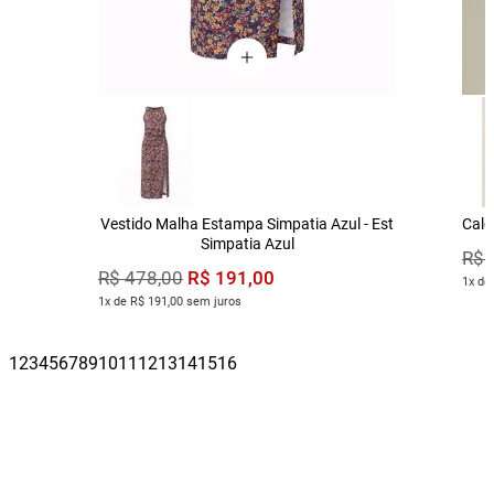
Vestido Malha Estampa Simpatia Azul - Est
Calç
Simpatia Azul
R$
R$
191
,
00
R$
478
,
00
1x de
1x de R$ 191,00 sem juros