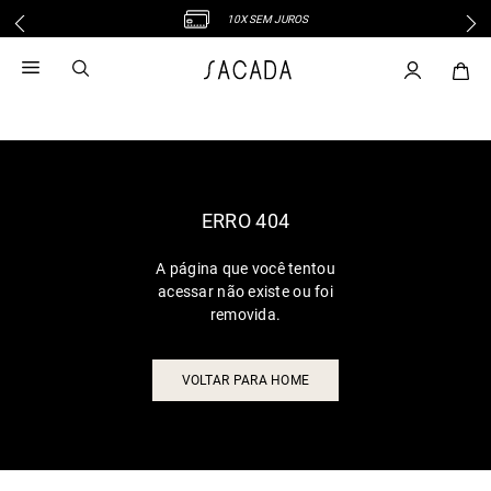
10X SEM JUROS
1
º
vestido
2
º
vestido midi
3
º
blusa
4
º
tricot
5
º
vestido longo
6
º
calca
ERRO 404
7
º
macacão
A página que você tentou
8
º
saia
acessar não existe ou foi
9
º
jeans
removida.
10
º
vestido curto
VOLTAR PARA HOME