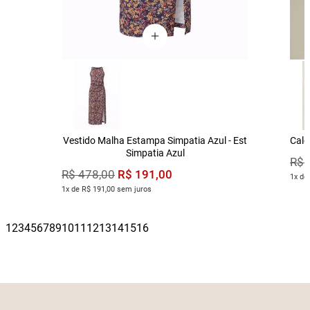
Vestido Malha Estampa Simpatia Azul - Est
Calç
Simpatia Azul
R$
R$
191
,
00
R$
478
,
00
1x de
1x de R$ 191,00 sem juros