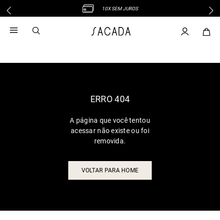
10X SEM JUROS
1
º
vestido
2
º
vestido midi
3
º
blusa
4
º
tricot
5
º
calca
6
º
vestido longo
ERRO 404
7
º
macacão
A página que você tentou
8
º
saia
acessar não existe ou foi
9
º
jeans
removida.
10
º
camisa
VOLTAR PARA HOME