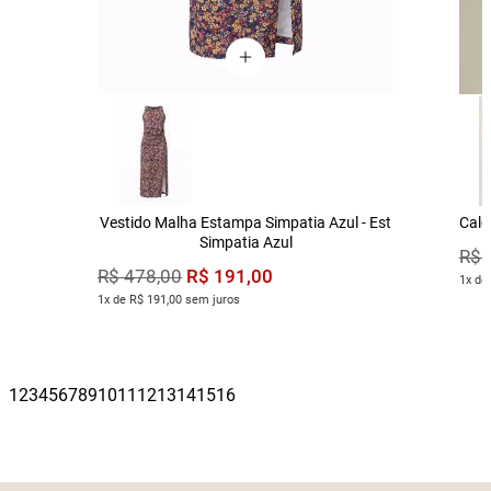
Vestido Malha Estampa Simpatia Azul - Est
Calç
Simpatia Azul
R$
R$
191
,
00
R$
478
,
00
1x de
1x de R$ 191,00 sem juros