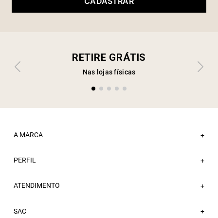
CADASTRAR
RETIRE GRÁTIS
Nas lojas físicas
A MARCA
+
PERFIL
Sobre a Sacada
+
Nossas Lojas
ATENDIMENTO
Minha Conta
+
Atacado
Meus Pedidos
Trabalhe Conosco
Fale Conosco
SAC
Wishlist