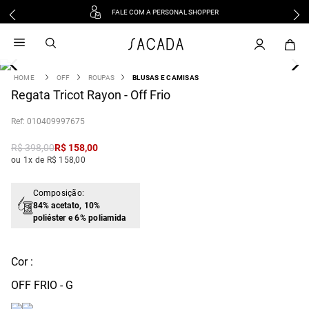
FALE COM A PERSONAL SHOPPER
1
º
vestido
2
º
vestido midi
3
º
blusa
OFF
ROUPAS
BLUSAS E CAMISAS
4
Regata Tricot Rayon - Off Frio
º
vestido longo
5
º
tricot
:
010409997675
6
º
calca
R$
398
,
00
R$
158
,
00
7
º
macacão
ou 1x de R$ 158,00
8
º
saia
9
º
jeans
Composição:
84% acetato, 10%
10
º
vestido curto
poliéster e 6% poliamida
Cor :
OFF FRIO - G