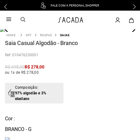
FALE COM A PERSONAL SHOPPER
1
º
vestido
2
º
vestido midi
3
º
blusa
OFF
ROUPAS
SAIAS
4
Saia Casual Algodão - Branco
º
tricot
5
º
vestido longo
:
010476230001
6
º
calca
R$
698
,
00
R$
278
,
00
7
º
macacão
ou 1x de R$ 278,00
8
º
saia
9
º
jeans
Composição:
97% algodão e 3%
10
º
vestido curto
elastano
Cor :
BRANCO - G