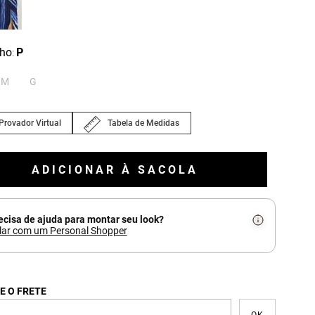
ho
P
:
M
G
Provador Virtual
Tabela de Medidas
ADICIONAR À SACOLA
ecisa de ajuda para montar seu look?
lar com um Personal Shopper
E O FRETE