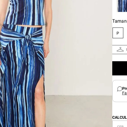
Taman
P
Pr
Fa
CALCUL