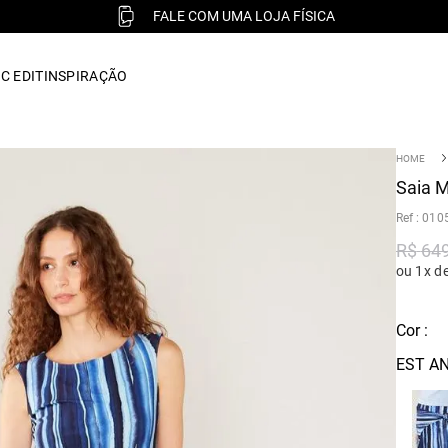
FALE COM UMA LOJA FÍSICA
C EDIT
INSPIRAÇÃO
Saia M
:
010
R$
64
ou 1x d
Cor :
EST AN