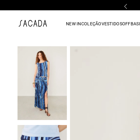
PARCELAMENTO EM ATÉ 10x SEM JUROS
1
º
vestido
NEW IN
COLEÇÃO
VESTIDOS
OFF
BASI
2
º
vestido midi
3
º
blusa
4
º
tricot
5
º
vestido longo
6
º
calca
7
º
macacão
8
º
saia
9
º
jeans
10
º
camisa