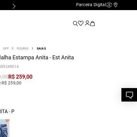
Parceira Digital
Cashback
Nossas Lo
OFF
ROUPAS
SAIAS
alha Estampa Anita - Est Anita
509249014
9
,
00
R$
259
,
00
e R$ 259,00
ITA - P