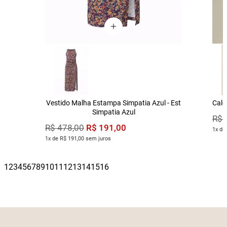
Vestido Malha Estampa Simpatia Azul - Est
Calç
Simpatia Azul
R$
R$
191
,
00
R$
478
,
00
1x de
1x de R$ 191,00 sem juros