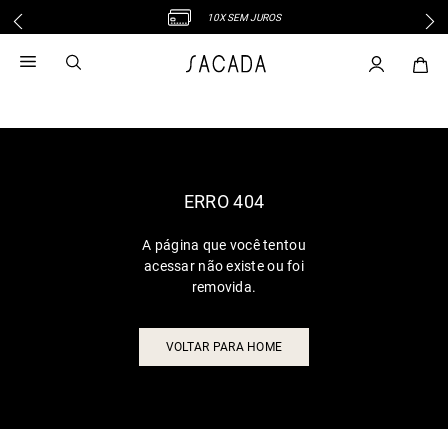
10X SEM JUROS
1
º
vestido
2
º
vestido midi
3
º
blusa
4
º
tricot
5
º
vestido longo
6
º
calca
ERRO 404
7
º
macacão
A página que você tentou
8
º
saia
acessar não existe ou foi
9
º
jeans
removida.
10
º
vestido curto
VOLTAR PARA HOME