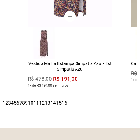
Vestido Malha Estampa Simpatia Azul - Est
Calç
Simpatia Azul
R$
R$
191
,
00
R$
478
,
00
1x de
1x de R$ 191,00 sem juros