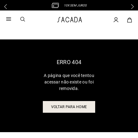
10X SEM JUROS
1
º
vestido
2
º
vestido midi
3
º
blusa
4
º
tricot
5
º
vestido longo
6
º
calca
ERRO 404
7
º
macacão
A página que você tentou
8
º
saia
acessar não existe ou foi
9
º
jeans
removida.
10
º
vestido curto
VOLTAR PARA HOME