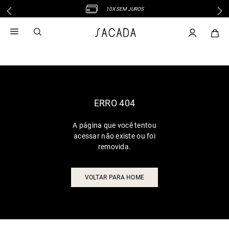
10X SEM JUROS
1
º
vestido
2
º
vestido midi
3
º
blusa
4
º
tricot
5
º
vestido longo
6
º
calca
ERRO 404
7
º
macacão
A página que você tentou
8
º
saia
acessar não existe ou foi
9
º
jeans
removida.
10
º
vestido curto
VOLTAR PARA HOME