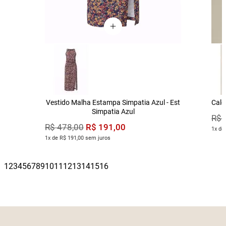
Vestido Malha Estampa Simpatia Azul - Est
Calç
Simpatia Azul
R$
R$
191
,
00
R$
478
,
00
1x de
1x de R$ 191,00 sem juros