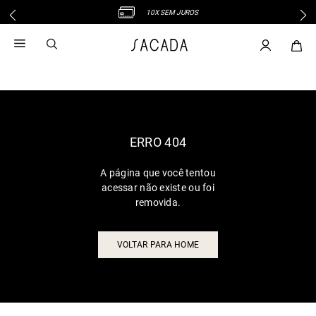
10X SEM JUROS
1
º
vestido
2
º
vestido midi
3
º
blusa
4
º
tricot
5
º
vestido longo
6
º
calca
ERRO 404
7
º
macacão
A página que você tentou
8
º
saia
acessar não existe ou foi
9
º
jeans
removida.
10
º
vestido curto
VOLTAR PARA HOME