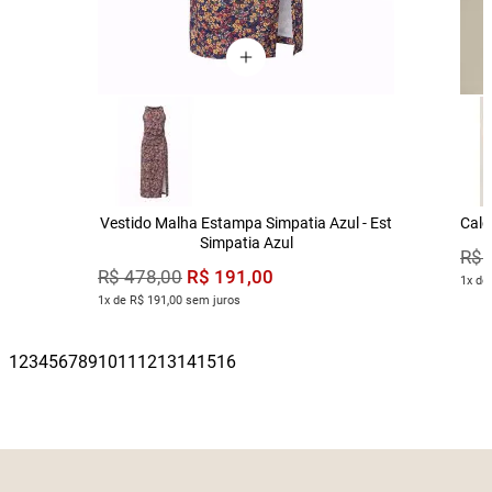
Vestido Malha Estampa Simpatia Azul - Est
Calç
Simpatia Azul
R$
R$
191
,
00
R$
478
,
00
1x de
1x de R$ 191,00 sem juros