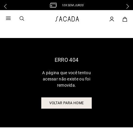
10X SEM JUROS
1
º
vestido
2
º
vestido midi
3
º
blusa
4
º
tricot
5
º
vestido longo
6
º
calca
ERRO 404
7
º
macacão
A página que você tentou
8
º
saia
acessar não existe ou foi
9
º
jeans
removida.
10
º
vestido curto
VOLTAR PARA HOME