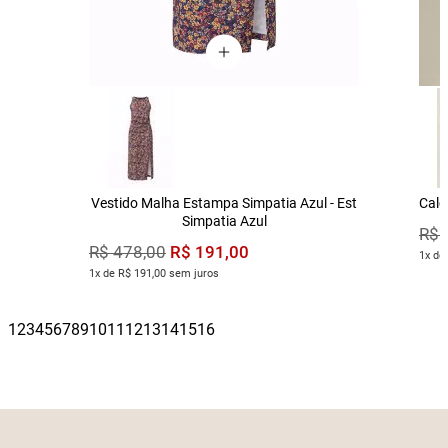
Vestido Malha Estampa Simpatia Azul - Est
Calç
Simpatia Azul
R$
R$
191
,
00
R$
478
,
00
1x de
1x de R$ 191,00 sem juros