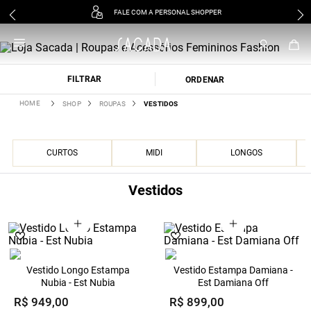
FALE COM A PERSONAL SHOPPER
FILTRAR
SHOP
ROUPAS
VESTIDOS
CURTOS
MIDI
LONGOS
Vestidos
Vestido Longo Estampa
Vestido Estampa Damiana -
Nubia - Est Nubia
Est Damiana Off
R$
949
,
00
R$
899
,
00