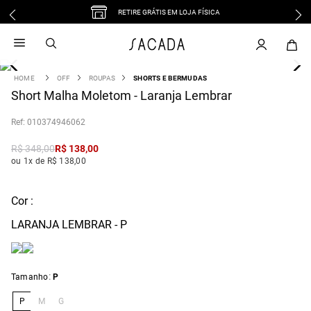
RETIRE GRÁTIS EM LOJA FÍSICA
1
º
vestido
2
º
vestido midi
3
º
blusa
OFF
ROUPAS
SHORTS E BERMUDAS
4
Short Malha Moletom - Laranja Lembrar
º
tricot
5
º
vestido longo
:
010374946062
6
º
calca
R$
348
,
00
R$
138
,
00
7
º
macacão
ou 1x de R$ 138,00
8
º
saia
9
º
jeans
Cor :
10
º
camisa
LARANJA LEMBRAR - P
:
Tamanho
P
P
M
G