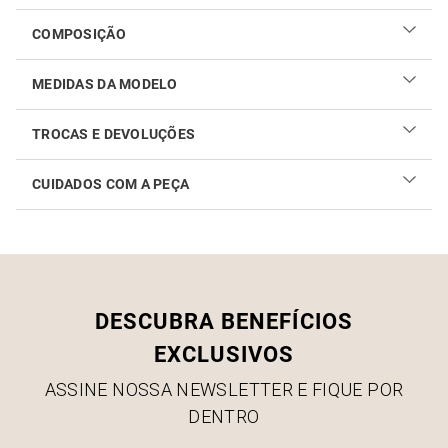
COMPOSIÇÃO
MEDIDAS DA MODELO
TROCAS E DEVOLUÇÕES
CUIDADOS COM A PEÇA
Realizar sua troca ou devolução é fácil. Confira maiores
informações no
link
Como cuidar do seu produto
DESCUBRA BENEFÍCIOS
EXCLUSIVOS
ASSINE NOSSA NEWSLETTER E FIQUE POR
DENTRO