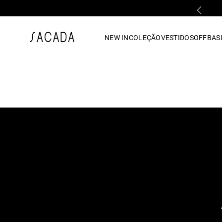
FALE COM UMA LOJA FÍSICA
1
º
vestido
NEW IN
COLEÇÃO
VESTIDOS
OFF
BASI
2
º
vestido midi
3
º
blusa
4
º
tricot
5
º
vestido longo
6
º
calca
7
º
macacão
8
º
saia
9
º
jeans
10
º
vestido curto