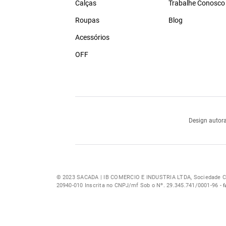
Calças
Trabalhe Conosco
Roupas
Blog
Acessórios
OFF
Design autora
© 2023 SACADA | IB COMERCIO E INDUSTRIA LTDA, Sociedade Com
20940-010 Inscrita no CNPJ/mf Sob o Nº. 29.345.741/0001-96 -
f