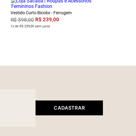
Vestido Curto Bicolor - Ferrugem
R$
239
,
00
R$
598
,
00
1x de R$ 239,00 sem juros
CADASTRAR