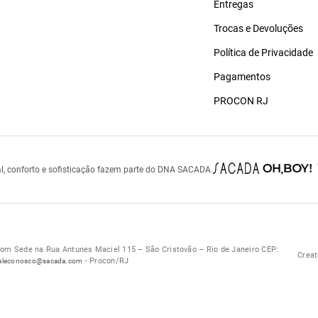
Entregas
Trocas e Devoluções
Política de Privacidade
Pagamentos
PROCON RJ
l, conforto e sofisticação fazem parte do DNA SACADA.
 Sede na Rua Antunes Maciel 115 – São Cristovão – Rio de Janeiro CEP:
Creat
- Procon/RJ
aleconosco@sacada.com