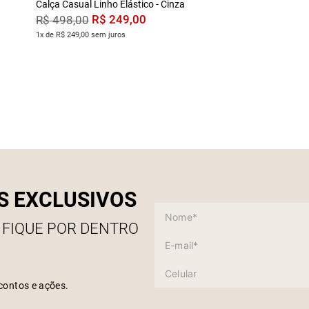
Calça Casual Linho Elástico - Cinza
R$
249
,
00
R$
498
,
00
1x de R$ 249,00 sem juros
S EXCLUSIVOS
 FIQUE POR DENTRO
contos e ações.