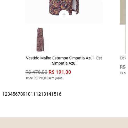
Vestido Malha Estampa Simpatia Azul - Est
Calç
Simpatia Azul
R$
R$
191
,
00
R$
478
,
00
1x de
1x de R$ 191,00 sem juros