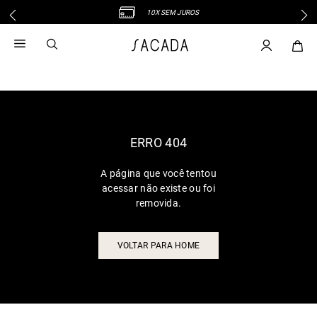
10X SEM JUROS
1
º
vestido
2
º
vestido midi
3
º
blusa
4
º
tricot
5
º
vestido longo
6
º
calca
ERRO 404
7
º
macacão
A página que você tentou
8
º
saia
acessar não existe ou foi
9
º
jeans
removida.
10
º
vestido curto
VOLTAR PARA HOME