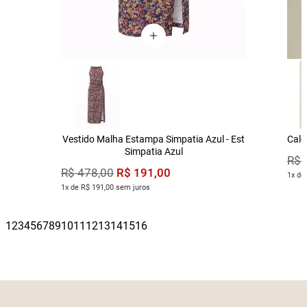
Vestido Malha Estampa Simpatia Azul - Est
Calç
Simpatia Azul
R$
R$
191
,
00
R$
478
,
00
1x de
1x de R$ 191,00 sem juros