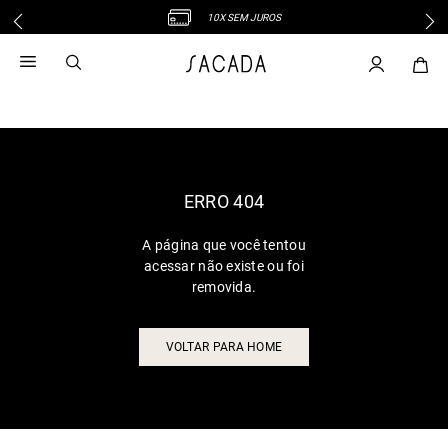
10X SEM JUROS
1
º
vestido
2
º
vestido midi
3
º
blusa
4
º
tricot
5
º
vestido longo
6
º
calca
ERRO 404
7
º
macacão
A página que você tentou
8
º
saia
acessar não existe ou foi
9
º
jeans
removida.
10
º
vestido curto
VOLTAR PARA HOME