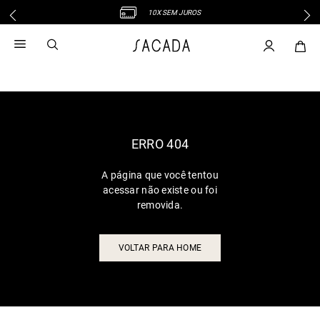
10X SEM JUROS
1
º
vestido
2
º
vestido midi
3
º
blusa
4
º
tricot
5
º
calca
6
º
vestido longo
ERRO 404
7
º
macacão
A página que você tentou
8
º
saia
acessar não existe ou foi
9
º
jeans
removida.
10
º
camisa
VOLTAR PARA HOME