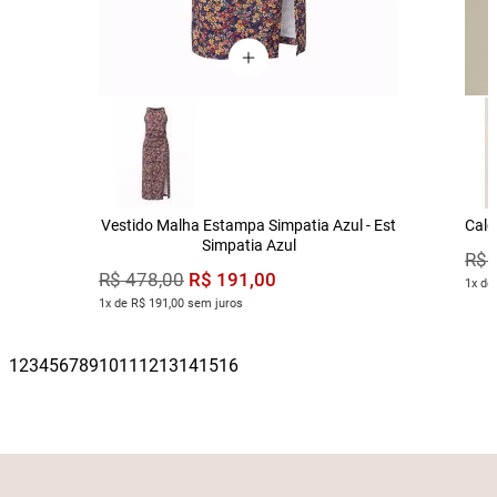
Vestido Malha Estampa Simpatia Azul - Est
Calç
Simpatia Azul
R$
R$
191
,
00
R$
478
,
00
1x de
1x de R$ 191,00 sem juros