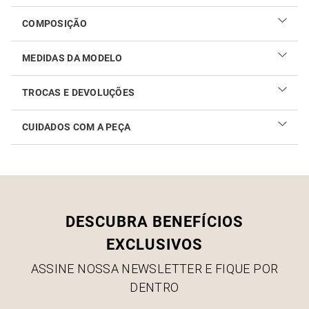
COMPOSIÇÃO
MEDIDAS DA MODELO
TROCAS E DEVOLUÇÕES
CUIDADOS COM A PEÇA
Realizar sua troca ou devolução é fácil. Confira maiores
informações no
link
Como cuidar do seu produto
DESCUBRA BENEFÍCIOS
EXCLUSIVOS
ASSINE NOSSA NEWSLETTER E FIQUE POR
DENTRO