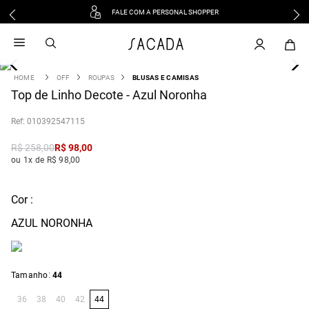
FALE COM A PERSONAL SHOPPER
1
º
vestido
2
º
vestido midi
3
º
blusa
OFF
ROUPAS
BLUSAS E CAMISAS
4
Top de Linho Decote - Azul Noronha
º
tricot
5
º
vestido longo
:
010392547115
6
º
calca
R$
258
,
00
R$
98
,
00
7
º
macacão
ou 1x de R$ 98,00
8
º
saia
9
º
jeans
Cor :
10
º
camisa
AZUL NORONHA
:
Tamanho
44
36
38
40
42
44