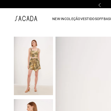
PARCELAMENTO EM ATÉ 10x SEM JUROS
1
º
vestido
NEW IN
COLEÇÃO
VESTIDOS
OFF
BASI
2
º
vestido midi
3
º
blusa
4
º
tricot
5
º
vestido longo
6
º
calca
7
º
macacão
8
º
saia
9
º
jeans
10
º
vestido curto