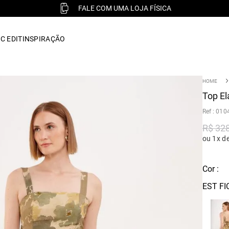
FALE COM UMA LOJA FÍSICA
C EDIT
INSPIRAÇÃO
Top El
:
010
R$
32
ou 1x d
Cor :
EST FI