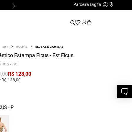
Parceira Digital
Cashback
Nossas Lo
OFF
ROUPAS
BLUSAS E CAMISAS
ástico Estampa Ficus - Est Ficus
419597591
8
,
00
R$
128
,
00
e R$ 128,00
CUS - P