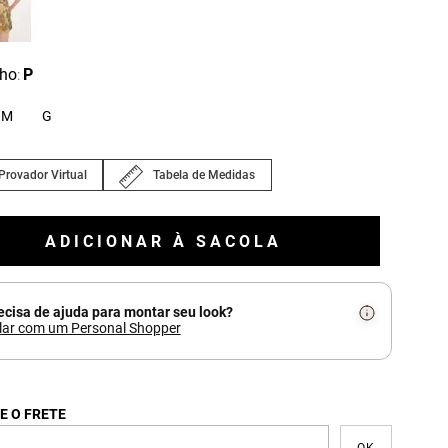
ho
P
:
M
G
Provador Virtual
Tabela de Medidas
ADICIONAR À SACOLA
ecisa de ajuda para montar seu look?
lar com um Personal Shopper
E O FRETE