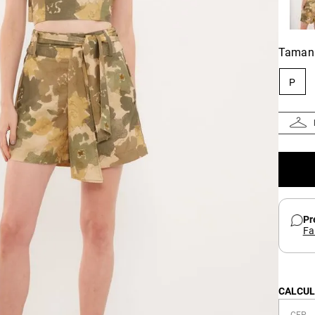
Taman
P
Pr
Fa
CALCUL