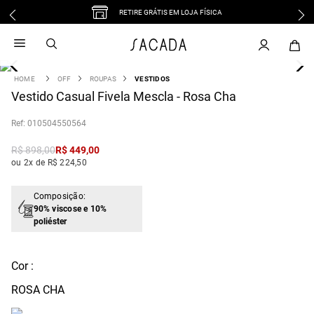
RETIRE GRÁTIS EM LOJA FÍSICA
1
º
vestido
2
º
vestido midi
3
º
blusa
OFF
ROUPAS
VESTIDOS
4
Vestido Casual Fivela Mescla - Rosa Cha
º
tricot
5
º
vestido longo
:
010504550564
6
º
calca
R$
898
,
00
R$
449
,
00
7
º
macacão
ou 2x de R$ 224,50
8
º
saia
9
º
jeans
Composição:
90% viscose e 10%
10
º
vestido curto
poliéster
Cor :
ROSA CHA