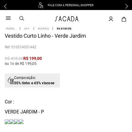
FALE COM A PERSONAL SHOPPER
1
º
vestido
2
º
vestido midi
OFF
ROUPAS
VESTIDOS
3
º
blusa
Vestido Curto Linho - Verde Jardim
4
º
tricot
:
010514351442
5
º
vestido longo
6
º
calca
R$
498
,
00
R$
199
,
00
ou 1x de R$ 199,00
7
º
macacão
8
º
saia
Composição:
9
º
jeans
55% linho e 45% viscose
10
º
camisa
Cor :
VERDE JARDIM - P