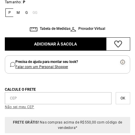
:
Tamanho
P
P
M
G
GG
Tabela de Medidas
Provador Virtual
ADICIONAR À SACOLA
Precisa de ajuda para montar seu look?
Falar com um Personal Shopper
CALCULE O FRETE
Não sei meu CEP
FRETE GRÁTIS!
Nas compras acima de R$550,00 com código de
vendedora*