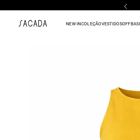
PARCELAMENTO EM ATÉ 10x SEM JUROS
1
º
vestido
NEW IN
COLEÇÃO
VESTIDOS
OFF
BASI
2
º
vestido midi
3
º
blusa
4
º
tricot
5
º
calca
6
º
vestido longo
7
º
macacão
8
º
saia
9
º
jeans
10
º
camisa