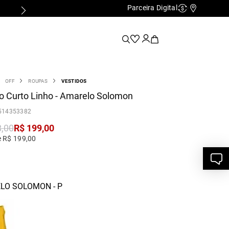
Parceira Digital
Cashback
Nossas Lo
OFF
ROUPAS
VESTIDOS
o Curto Linho - Amarelo Solomon
514353382
8
,
00
R$
199
,
00
e R$ 199,00
LO SOLOMON - P