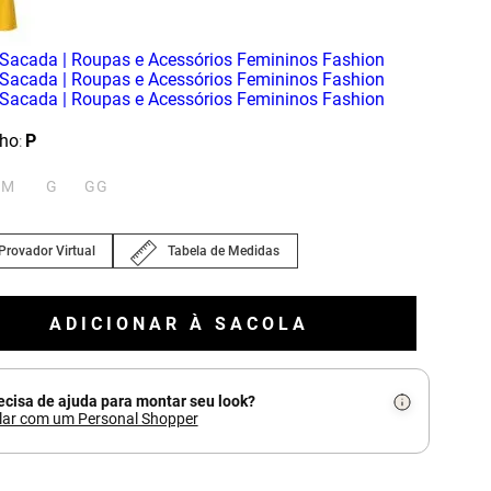
ho
P
:
M
G
GG
Provador Virtual
Tabela de Medidas
ADICIONAR À SACOLA
ecisa de ajuda para montar seu look?
lar com um Personal Shopper