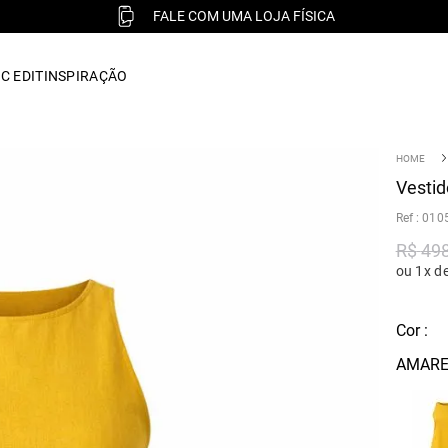
FALE COM UMA LOJA FÍSICA
C EDIT
INSPIRAÇÃO
Vestid
:
010
R$
49
ou 1x d
Cor :
AMARE