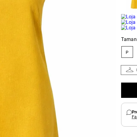
Taman
P
Pr
Fa