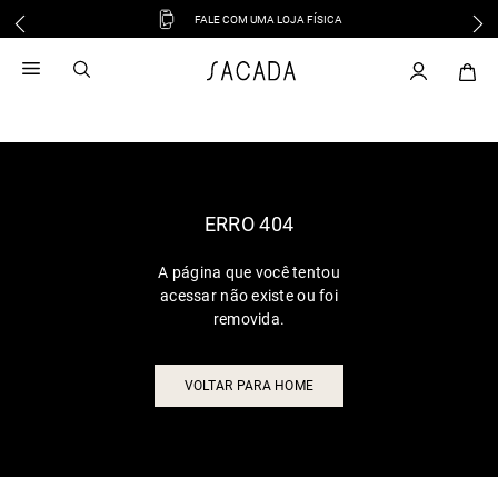
FALE COM UMA LOJA FÍSICA
1
º
vestido
2
º
vestido midi
3
º
blusa
4
º
tricot
5
º
vestido longo
6
º
calca
ERRO 404
7
º
macacão
A página que você tentou
8
º
saia
acessar não existe ou foi
9
º
jeans
removida.
10
º
camisa
VOLTAR PARA HOME