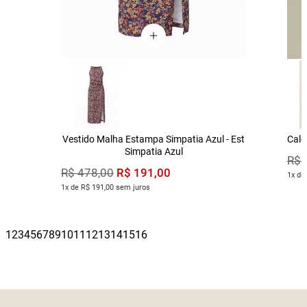
Vestido Malha Estampa Simpatia Azul - Est
Calç
Simpatia Azul
R$
R$
191
,
00
R$
478
,
00
1x de
1x de R$ 191,00 sem juros