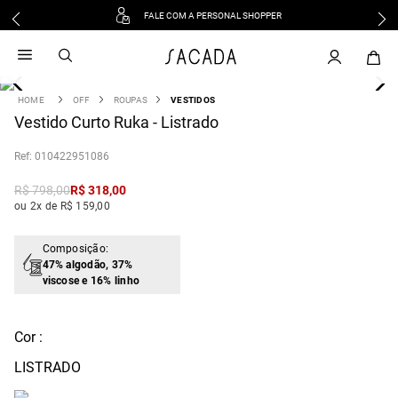
FALE COM A PERSONAL SHOPPER
1
º
vestido
2
º
vestido midi
3
º
blusa
OFF
ROUPAS
VESTIDOS
4
Vestido Curto Ruka - Listrado
º
tricot
5
º
vestido longo
:
010422951086
6
º
calca
R$
798
,
00
R$
318
,
00
7
º
macacão
ou 2x de R$ 159,00
8
º
saia
9
º
jeans
Composição:
47% algodão, 37%
10
º
camisa
viscose e 16% linho
Cor :
LISTRADO