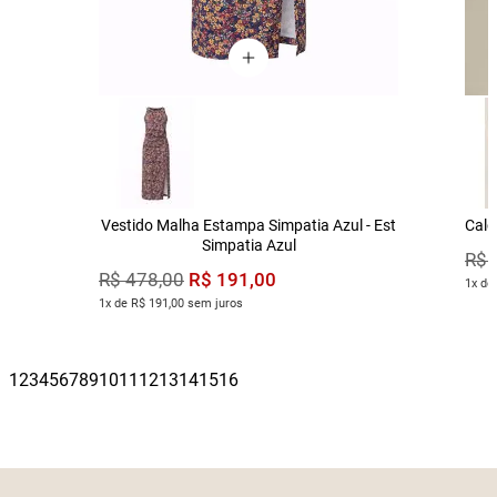
Vestido Malha Estampa Simpatia Azul - Est
Calç
Simpatia Azul
R$
R$
191
,
00
R$
478
,
00
1x de
1x de R$ 191,00 sem juros