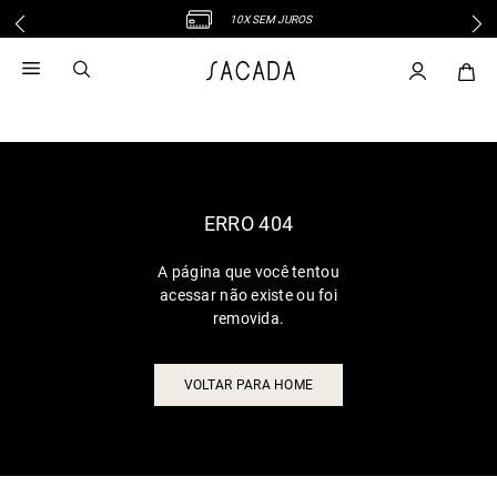
10X SEM JUROS
1
º
vestido
2
º
vestido midi
3
º
blusa
4
º
tricot
5
º
vestido longo
6
º
calca
ERRO 404
7
º
macacão
A página que você tentou
8
º
saia
acessar não existe ou foi
9
º
jeans
removida.
10
º
vestido curto
VOLTAR PARA HOME