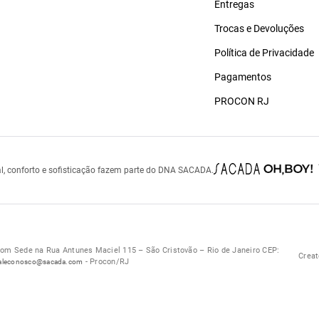
Entregas
Trocas e Devoluções
Política de Privacidade
Pagamentos
PROCON RJ
l, conforto e sofisticação fazem parte do DNA SACADA.
 Sede na Rua Antunes Maciel 115 – São Cristovão – Rio de Janeiro CEP:
Creat
- Procon/RJ
aleconosco@sacada.com