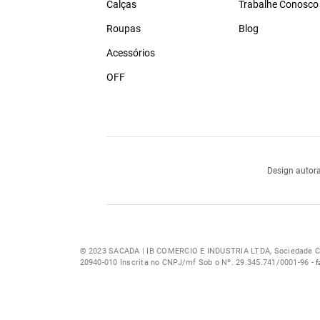
Calças
Trabalhe Conosco
Roupas
Blog
Acessórios
OFF
Design autora
© 2023 SACADA | IB COMERCIO E INDUSTRIA LTDA, Sociedade Com
20940-010 Inscrita no CNPJ/mf Sob o Nº. 29.345.741/0001-96 -
f