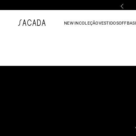
PRIMEIRA TROCA GRÁTIS*
1
º
vestido
NEW IN
COLEÇÃO
VESTIDOS
OFF
BASI
2
º
vestido midi
3
º
blusa
4
º
tricot
5
º
vestido longo
6
º
calca
7
º
macacão
8
º
saia
9
º
jeans
10
º
vestido curto