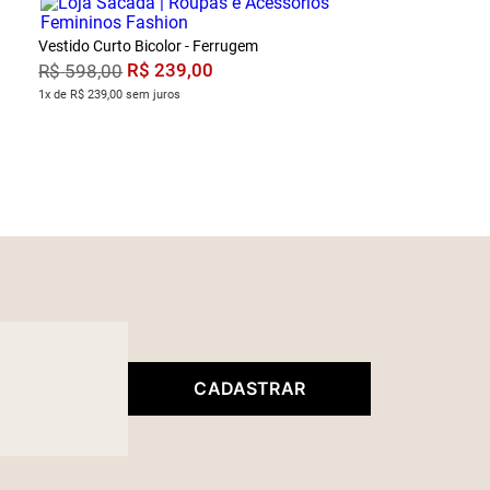
Vestido Curto Bicolor - Ferrugem
R$
239
,
00
R$
598
,
00
1x de R$ 239,00 sem juros
CADASTRAR