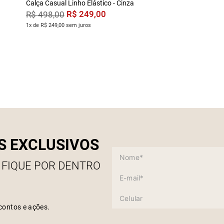
Calça Casual Linho Elástico - Cinza
R$
249
,
00
R$
498
,
00
1x de R$ 249,00 sem juros
S EXCLUSIVOS
 FIQUE POR DENTRO
contos e ações.