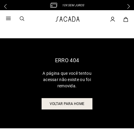
10X SEM JUROS
1
º
vestido
2
º
vestido midi
3
º
blusa
4
º
tricot
5
º
vestido longo
6
º
calca
ERRO 404
7
º
macacão
A página que você tentou
8
º
saia
acessar não existe ou foi
9
º
jeans
removida.
10
º
vestido curto
VOLTAR PARA HOME