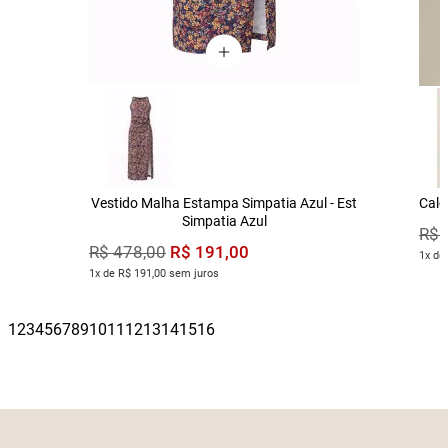
Vestido Malha Estampa Simpatia Azul - Est
Calç
Simpatia Azul
R$
R$
191
,
00
R$
478
,
00
1x de
1x de R$ 191,00 sem juros