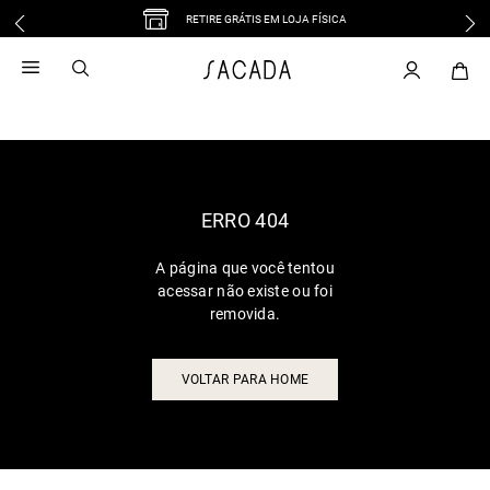
RETIRE GRÁTIS EM LOJA FÍSICA
1
º
vestido
2
º
vestido midi
3
º
blusa
4
º
tricot
5
º
vestido longo
6
º
calca
ERRO 404
7
º
macacão
A página que você tentou
8
º
saia
acessar não existe ou foi
9
º
jeans
removida.
10
º
vestido curto
VOLTAR PARA HOME