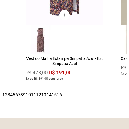
Vestido Malha Estampa Simpatia Azul - Est
Calç
Simpatia Azul
R$
R$
191
,
00
R$
478
,
00
1x de
1x de R$ 191,00 sem juros