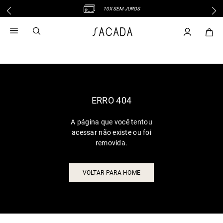
10X SEM JUROS
1
º
vestido
2
º
vestido midi
3
º
blusa
4
º
tricot
5
º
vestido longo
6
º
calca
ERRO 404
7
º
macacão
A página que você tentou
8
º
saia
acessar não existe ou foi
9
º
jeans
removida.
10
º
vestido curto
VOLTAR PARA HOME