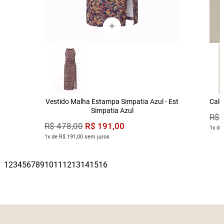
Vestido Malha Estampa Simpatia Azul - Est
Calç
Simpatia Azul
R$
R$
191
,
00
R$
478
,
00
1x de
1x de R$ 191,00 sem juros