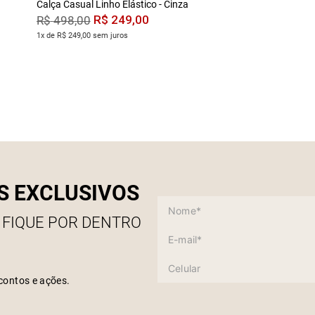
Calça Casual Linho Elástico - Cinza
R$
249
,
00
R$
498
,
00
1x de R$ 249,00 sem juros
S EXCLUSIVOS
 FIQUE POR DENTRO
contos e ações.