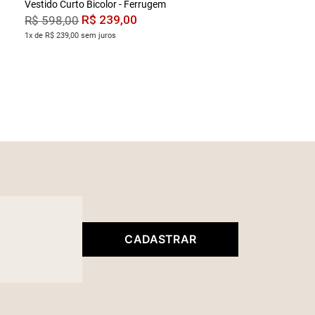
Vestido Curto Bicolor - Ferrugem
R$
239
,
00
R$
598
,
00
1x de R$ 239,00 sem juros
CADASTRAR