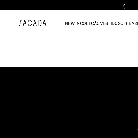
PRIMEIRA TROCA GRÁTIS*
1
º
vestido
NEW IN
COLEÇÃO
VESTIDOS
OFF
BASI
2
º
vestido midi
3
º
blusa
4
º
vestido longo
5
º
tricot
6
º
calca
7
º
macacão
8
º
saia
9
º
jeans
10
º
vestido curto