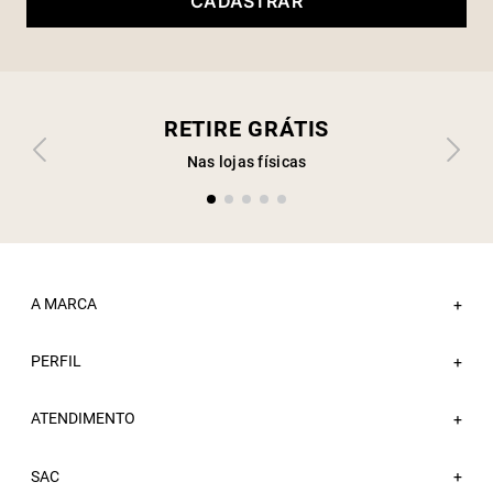
CADASTRAR
RETIRE GRÁTIS
Nas lojas físicas
A MARCA
+
PERFIL
Sobre a Sacada
+
Nossas Lojas
ATENDIMENTO
Minha Conta
+
Atacado
Meus Pedidos
Trabalhe Conosco
Fale Conosco
SAC
Wishlist