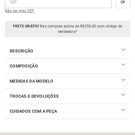
Não sei meu CEP
FRETE GRÁTIS!
Nas compras acima de R$550,00 com código de
vendedora*
DESCRIÇÃO
COMPOSIÇÃO
96% poliéster e 4% elastano
MEDIDAS DA MODELO
TROCAS E DEVOLUÇÕES
CUIDADOS COM A PEÇA
Realizar sua troca ou devolução é fácil. Confira maiores
informações no
link
Como cuidar do seu produto