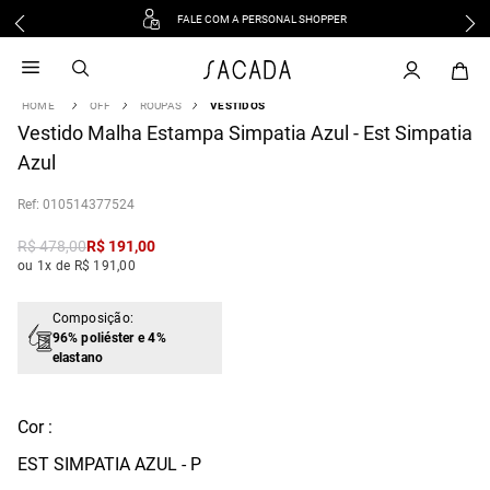
FALE COM A PERSONAL SHOPPER
1
º
vestido
2
º
vestido midi
OFF
ROUPAS
VESTIDOS
3
º
blusa
Vestido Malha Estampa Simpatia Azul - Est Simpatia
4
º
tricot
Azul
5
º
vestido longo
:
010514377524
6
º
calca
7
º
macacão
R$
478
,
00
R$
191
,
00
ou 1x de R$ 191,00
8
º
saia
9
º
jeans
Composição:
10
º
vestido curto
96% poliéster e 4%
elastano
Cor :
EST SIMPATIA AZUL - P