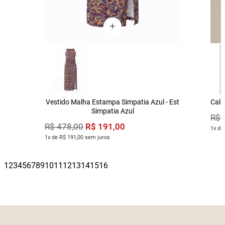
Vestido Malha Estampa Simpatia Azul - Est
Calç
Simpatia Azul
R$
R$
191
,
00
R$
478
,
00
1x de
1x de R$ 191,00 sem juros