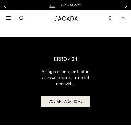
10X SEM JUROS
1
º
vestido
2
º
vestido midi
3
º
blusa
4
º
tricot
5
º
vestido longo
6
º
calca
ERRO 404
7
º
macacão
A página que você tentou
8
º
saia
acessar não existe ou foi
9
º
jeans
removida.
10
º
vestido curto
VOLTAR PARA HOME