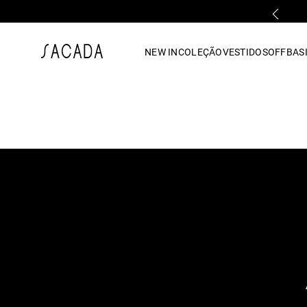
PARCELAMENTO EM ATÉ 10x SEM JUROS
1
º
vestido
NEW IN
COLEÇÃO
VESTIDOS
OFF
BASI
2
º
vestido midi
3
º
blusa
4
º
tricot
5
º
vestido longo
6
º
calca
7
º
macacão
8
º
saia
9
º
jeans
10
º
camisa