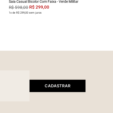
Saia Casual Bicolor Com Faixa - Verde Militar
R$
299
,
00
R$
598
,
00
1x de R$ 299,00 sem juros
CADASTRAR