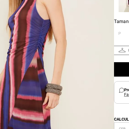
Taman
P
Pr
Fa
CALCUL