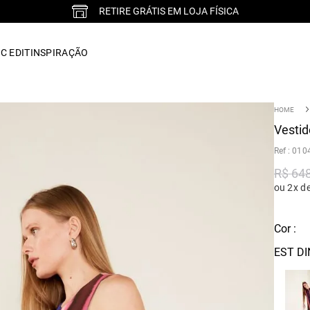
RETIRE GRÁTIS EM LOJA FÍSICA
C EDIT
INSPIRAÇÃO
Vestid
:
010
R$
64
ou 2x d
Cor :
EST DIN