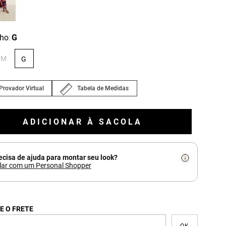
ho
G
:
M
G
Provador Virtual
Tabela de Medidas
ADICIONAR À SACOLA
ecisa de ajuda para montar seu look?
lar com um Personal Shopper
E O FRETE