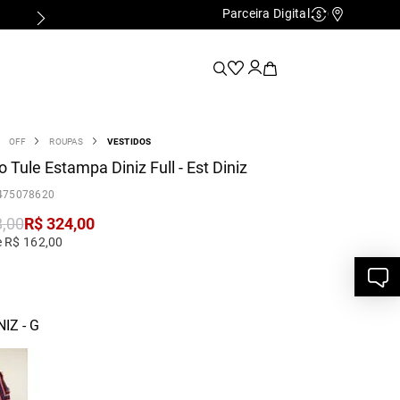
Parceira Digital
PRIMEIRA TROCA GRÁTIS*
Cashback
Nossas Lo
OFF
ROUPAS
VESTIDOS
o Tule Estampa Diniz Full - Est Diniz
475078620
8
,
00
R$
324
,
00
e R$ 162,00
IZ - G