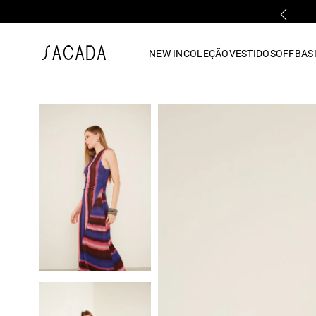
1
º
vestido
NEW IN
COLEÇÃO
VESTIDOS
OFF
BASI
2
º
vestido midi
3
º
blusa
4
º
tricot
5
º
vestido longo
6
º
calca
7
º
macacão
8
º
saia
9
º
jeans
10
º
vestido curto