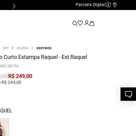
Parceira Digital
Cashback
Nossas Lo
OFF
ROUPAS
VESTIDOS
o Curto Estampa Raquel - Est Raquel
498138754
8
,
00
R$
249
,
00
e R$ 249,00
AQUEL