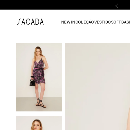
PARCELAMENTO EM ATÉ 10x SEM JUROS
1
º
vestido
NEW IN
COLEÇÃO
VESTIDOS
OFF
BASI
2
º
vestido midi
3
º
blusa
4
º
tricot
5
º
vestido longo
6
º
calca
7
º
macacão
8
º
saia
9
º
jeans
10
º
vestido curto