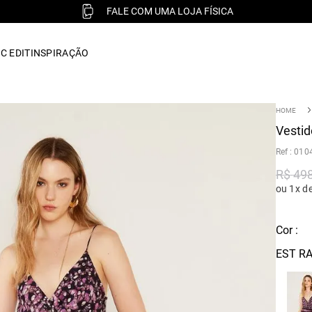
FALE COM UMA LOJA FÍSICA
C EDIT
INSPIRAÇÃO
Vestid
:
010
R$
49
ou 1x d
Cor :
EST R