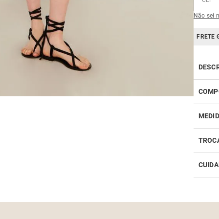
Não sei 
FRETE 
DESC
COMP
MEDI
TROC
CUIDA
Realiz
infor
Como 