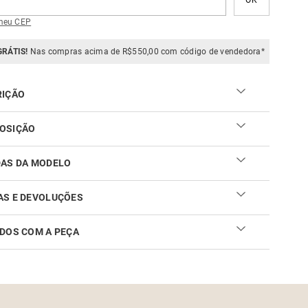
meu CEP
GRÁTIS!
Nas compras acima de R$550,00 com código de vendedora*
RIÇÃO
OSIÇÃO
DAS DA MODELO
AS E DEVOLUÇÕES
DOS COM A PEÇA
ar sua troca ou devolução é fácil. Confira maiores
mações no
link
cuidar do seu produto