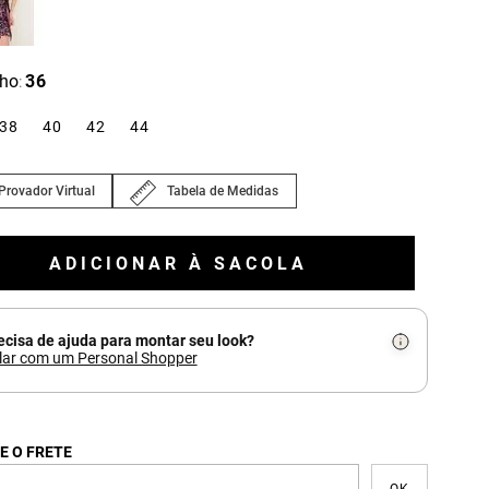
ho
36
:
38
40
42
44
Provador Virtual
Tabela de Medidas
ADICIONAR À SACOLA
ecisa de ajuda para montar seu look?
lar com um Personal Shopper
E O FRETE