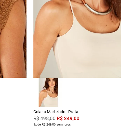
Colar u Martelado - Prata
R$
249
,
00
R$
498
,
00
1x de R$ 249,00 sem juros