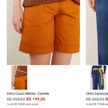
Cinto Couro Metais - Camelo
Cinto Camurça
R$
199
,
00
R
R$
398
,
00
R$
368
,
00
1x de R$ 199,00 sem juros
1x de R$ 179,00 s