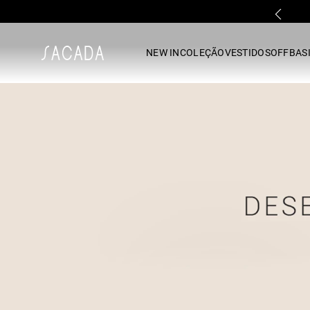
1
º
vestido
NEW IN
COLEÇÃO
VESTIDOS
OFF
BASI
2
º
vestido midi
3
º
blusa
4
º
tricot
5
º
vestido longo
6
º
calca
7
º
macacão
8
º
saia
9
º
jeans
10
º
camisa