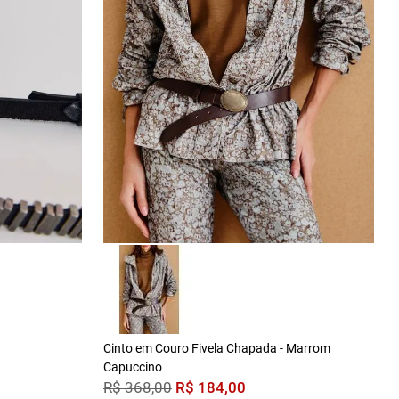
Cinto em Couro Fivela Chapada - Marrom
Capuccino
R$
184
,
00
R$
368
,
00