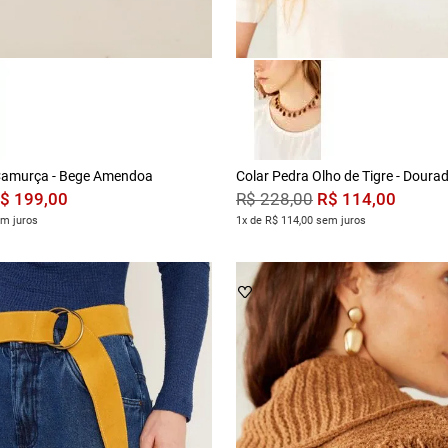
 Camurça - Bege Amendoa
Colar Pedra Olho de Tigre - Doura
$
199
,
00
R$
114
,
00
R$
228
,
00
em juros
1x de R$ 114,00 sem juros