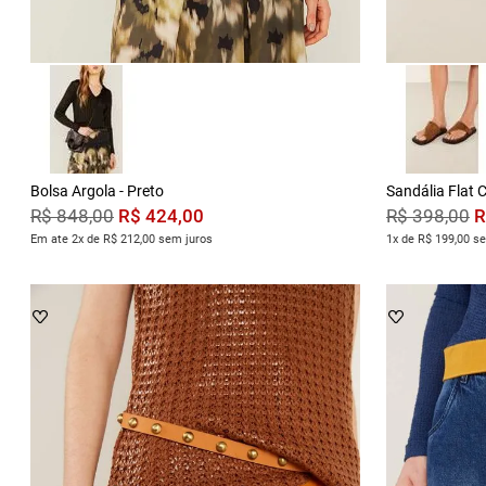
Bolsa Argola - Preto
Sandália Flat
R$
424
,
00
R
R$
848
,
00
R$
398
,
00
Em ate 2x de R$ 212,00 sem juros
1x de R$ 199,00 s