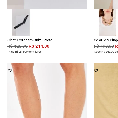
Cinto Ferragem Onix - Preto
Colar Mix Ping
R$
214
,
00
R
R$
428
,
00
R$
498
,
00
1x de R$ 214,00 sem juros
1x de R$ 249,00 s