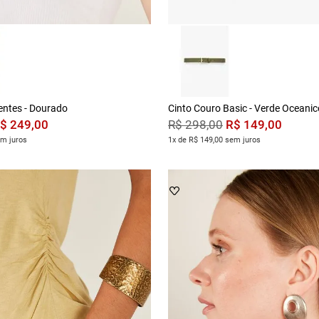
entes - Dourado
Cinto Couro Basic - Verde Oceanic
$
249
,
00
R$
149
,
00
R$
298
,
00
em juros
1x de R$ 149,00 sem juros