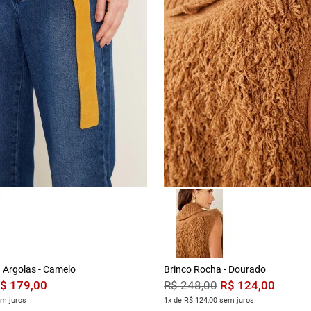
 Argolas - Camelo
Brinco Rocha - Dourado
$
179
,
00
R$
124
,
00
R$
248
,
00
em juros
1x de R$ 124,00 sem juros