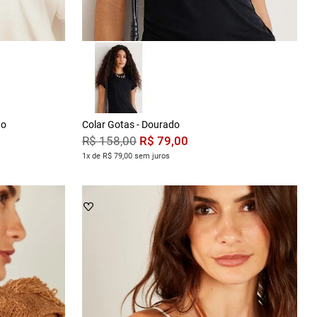
do
Colar Gotas - Dourado
R$
79
,
00
R$
158
,
00
1x de R$ 79,00 sem juros