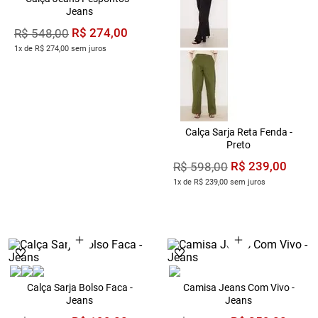
Jeans
R$
274
,
00
R$
548
,
00
1x de R$ 274,00 sem juros
Calça Sarja Reta Fenda -
Preto
R$
239
,
00
R$
598
,
00
1x de R$ 239,00 sem juros
Calça Sarja Bolso Faca -
Camisa Jeans Com Vivo -
Jeans
Jeans