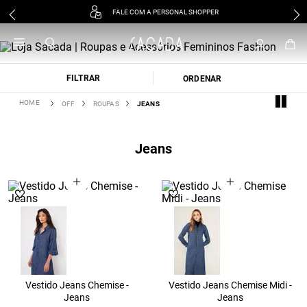
FALE COM A PERSONAL SHOPPER
1
º
vestido
2
º
vestido midi
3
º
blusa
FILTRAR
4
º
tricot
OFF
ROUPAS
JEANS
5
º
vestido longo
6
º
calca
Jeans
7
º
macacão
8
º
saia
9
º
jeans
10
º
vestido curto
Vestido Jeans Chemise -
Vestido Jeans Chemise Midi -
Jeans
Jeans