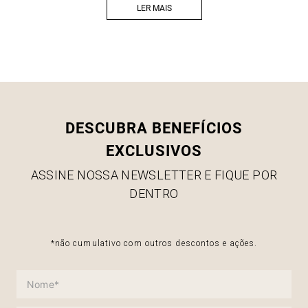
LER MAIS
DESCUBRA BENEFÍCIOS
EXCLUSIVOS
ASSINE NOSSA NEWSLETTER E FIQUE POR
DENTRO
*não cumulativo com outros descontos e ações.